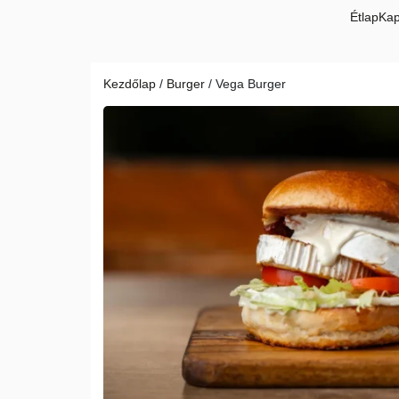
Kilépés
Étlap
Kap
a
tartalomba
Kezdőlap
/
Burger
/ Vega Burger