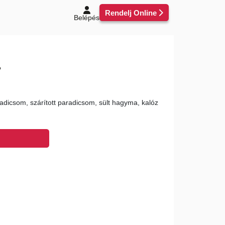
Rendelj Online
Belépés
r
aradicsom, szárított paradicsom, sült hagyma, kalóz