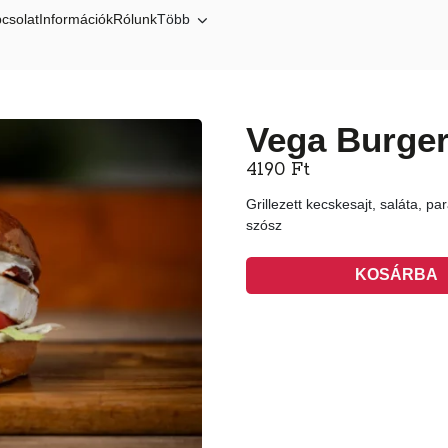
csolat
Információk
Rólunk
Több
Vega Burge
4190
Ft
Grillezett kecskesajt, saláta, p
szósz
KOSÁRBA