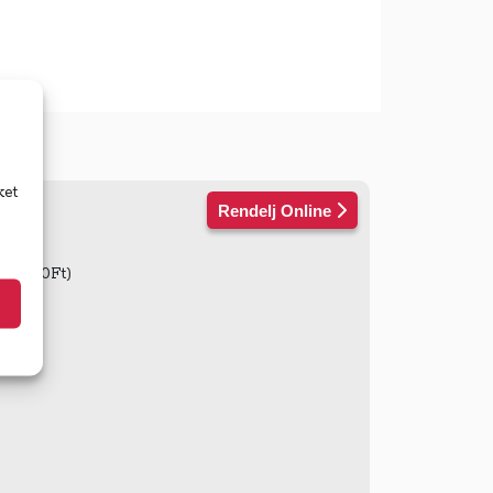
ket
Rendelj Online
ás: 250Ft)