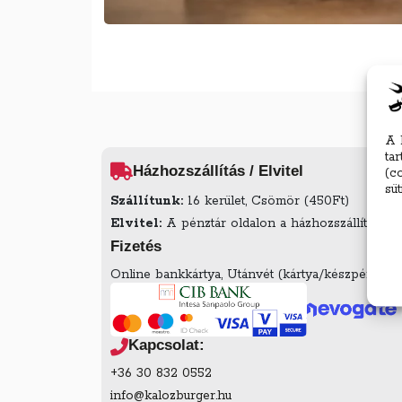
A 
ta
Házhozszállítás / Elvitel
(c
sü
Szállítunk:
16 kerület, Csömör (450Ft)
Elvitel:
A pénztár oldalon a házhozszállítás mell
Fizetés
Online bankkártya, Utánvét (kártya/készpénz az é
Kapcsolat:
+36 30 832 0552
info@kalozburger.hu