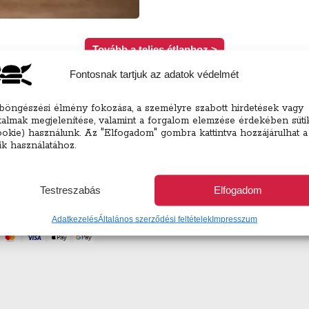
Tovább a teljes étlaphoz >
Fontosnak tartjuk az adatok védelmét
böngészési élmény fokozása, a személyre szabott hirdetések vagy
rtalmak megjelenítése, valamint a forgalom elemzése érdekében süti
ookie) használunk. Az "Elfogadom" gombra kattintva hozzájárulhat a
tik használatához.
ett választhatsz elvitel és helyszíni fogyasztás opciót is! (csomagol
Testreszabás
Elfogadom
tel átvételekor)
Adatkezelés
Általános szerződési feltételek
Impresszum