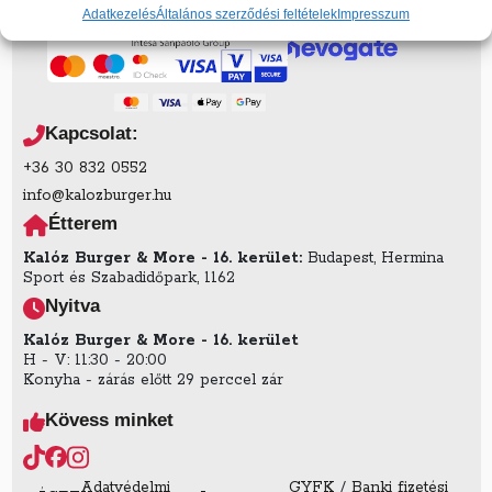
átvételekor)
Adatkezelés
Általános szerződési feltételek
Impresszum
Kapcsolat:
+36 30 832 0552
info@kalozburger.hu
Étterem
Kalóz Burger & More - 16. kerület:
Budapest, Hermina
Sport és Szabadidőpark, 1162
Nyitva
Kalóz Burger & More - 16. kerület
H - V: 11:30 - 20:00
Konyha - zárás előtt 29 perccel zár
Kövess minket
Adatvédelmi
GYFK
/
Banki fizetési