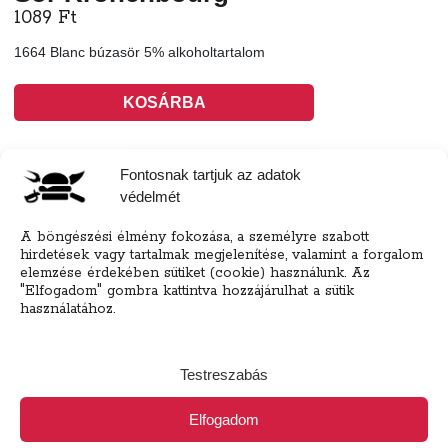
1089
Ft
1664 Blanc búzasör 5% alkoholtartalom
KOSÁRBA
Tovább a teljes étlaphoz >
Fontosnak tartjuk az adatok
védelmét
A böngészési élmény fokozása, a személyre szabott
hirdetések vagy tartalmak megjelenítése, valamint a forgalom
elemzése érdekében sütiket (cookie) használunk. Az
Házhozszállítás / Elvitel
Rendelj Online
"Elfogadom" gombra kattintva hozzájárulhat a sütik
használatához.
Szállítunk:
16 kerület, Csömör (450Ft)
Elvitel:
A pénztár oldalon a házhozszállítás mellett
választhatsz elvitel és helyszíni fogyasztás opciót is!
Testreszabás
(csomagolás: 250Ft)
Fizetés
Elfogadom
Online bankkártya, Utánvét (kártya/készpénz az étel