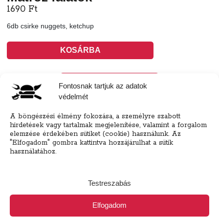
1690
Ft
6db csirke nuggets, ketchup
KOSÁRBA
Tovább a teljes étlaphoz >
Fontosnak tartjuk az adatok
védelmét
A böngészési élmény fokozása, a személyre szabott
hirdetések vagy tartalmak megjelenítése, valamint a forgalom
elemzése érdekében sütiket (cookie) használunk. Az
Házhozszállítás / Elvitel
Rendelj Online
"Elfogadom" gombra kattintva hozzájárulhat a sütik
használatához.
Szállítunk:
16 kerület, Csömör (450Ft)
Elvitel:
A pénztár oldalon a házhozszállítás mellett
választhatsz elvitel és helyszíni fogyasztás opciót is!
Testreszabás
(csomagolás: 250Ft)
Fizetés
Elfogadom
Online bankkártya, Utánvét (kártya/készpénz az étel