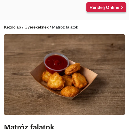
Kilépés
Rendelj Online
a
tartalomba
Kezdőlap
/
Gyerekeknek
/ Matróz falatok
Matróz falatok