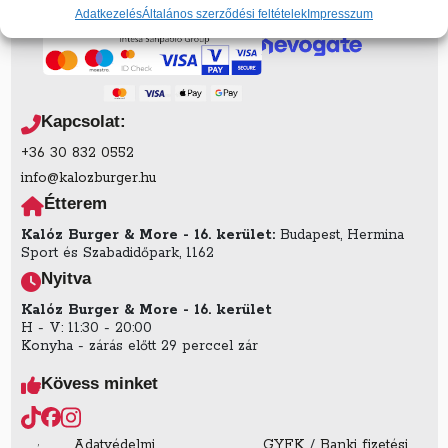
átvételekor)
Adatkezelés
Általános szerződési feltételek
Impresszum
Kapcsolat:
+36 30 832 0552
info@kalozburger.hu
Étterem
Kalóz Burger & More - 16. kerület:
Budapest, Hermina
Sport és Szabadidőpark, 1162
Nyitva
Kalóz Burger & More - 16. kerület
H - V: 11:30 - 20:00
Konyha - zárás előtt 29 perccel zár
Kövess minket
Adatvédelmi
GYFK
/
Banki fizetési