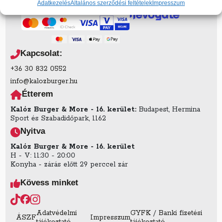
Adatkezelés
Általános szerződési feltételek
Impresszum
Kapcsolat:
+36 30 832 0552
info@kalozburger.hu
Étterem
Kalóz Burger & More - 16. kerület:
Budapest, Hermina
Sport és Szabadidőpark, 1162
Nyitva
Kalóz Burger & More - 16. kerület
H - V: 11:30 - 20:00
Konyha - zárás előtt 29 perccel zár
Kövess minket
Adatvédelmi
GYFK
/
Banki fizetési
ÁSZF
Impresszum
tájékoztató
tájékoztató