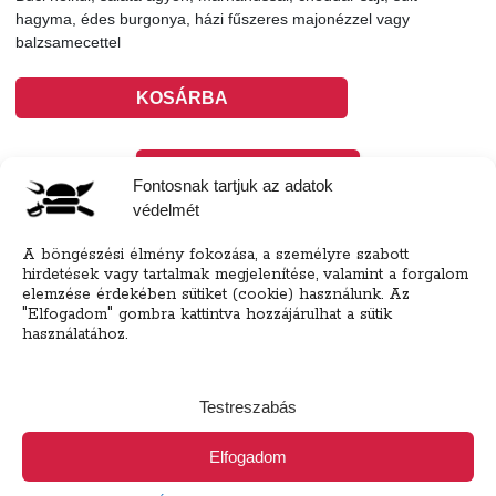
hagyma, édes burgonya, házi fűszeres majonézzel vagy
balzsamecettel
KOSÁRBA
Tovább a teljes étlaphoz >
Fontosnak tartjuk az adatok
védelmét
A böngészési élmény fokozása, a személyre szabott
hirdetések vagy tartalmak megjelenítése, valamint a forgalom
elemzése érdekében sütiket (cookie) használunk. Az
Házhozszállítás / Elvitel
Rendelj Online
"Elfogadom" gombra kattintva hozzájárulhat a sütik
használatához.
Szállítunk:
16 kerület, Csömör (450Ft)
Elvitel:
A pénztár oldalon a házhozszállítás mellett
választhatsz elvitel és helyszíni fogyasztás opciót is!
(csomagolás: 250Ft)
Testreszabás
Fizetés
Elfogadom
Online bankkártya, Utánvét (kártya/készpénz az étel
átvételekor)