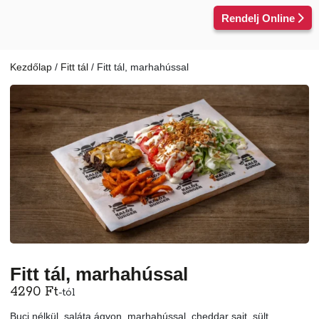
Kilépés
Rendelj Online
a
tartalomba
Kezdőlap
/
Fitt tál
/ Fitt tál, marhahússal
Fitt tál, marhahússal
4290
Ft
-tól
Buci nélkül, saláta ágyon, marhahússal, cheddar sajt, sült