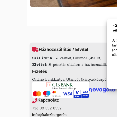
A 
ta
Házhozszállítás / Elvitel
(c
sü
Szállítunk:
16 kerület, Csömör (450Ft)
Elvitel:
A pénztár oldalon a házhozszállítás mell
Fizetés
Online bankkártya, Utánvét (kártya/készpénz az é
Kapcsolat:
+36 30 832 0552
info@kalozburger.hu