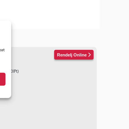
ket
Rendelj Online
ás: 250Ft)