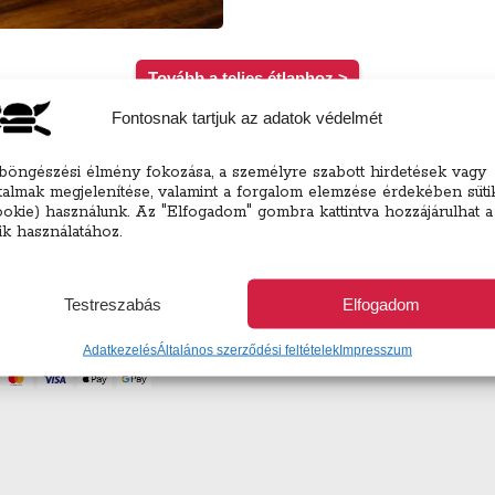
Tovább a teljes étlaphoz >
Fontosnak tartjuk az adatok védelmét
böngészési élmény fokozása, a személyre szabott hirdetések vagy
rtalmak megjelenítése, valamint a forgalom elemzése érdekében süti
ookie) használunk. Az "Elfogadom" gombra kattintva hozzájárulhat a
tik használatához.
ett választhatsz elvitel és helyszíni fogyasztás opciót is! (csomagol
Testreszabás
Elfogadom
tel átvételekor)
Adatkezelés
Általános szerződési feltételek
Impresszum