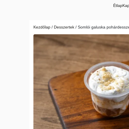
Kilépés
Étlap
Kap
a
tartalomba
Kezdőlap
/
Desszertek
/ Somlói galuska pohárdessze